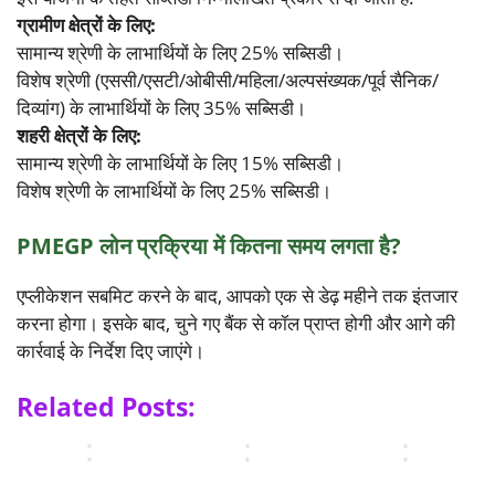
से
लो
भा
ला
न
ग्रामीण क्षेत्रों के लिए:
अ
न
स्मा
र
लो
कै
च्छी
र्ट
सामान्य श्रेणी के लाभार्थियों के लिए 25% सब्सिडी।
त
न
से
ग
कै
त
विशेष श्रेणी (एससी/एसटी/ओबीसी/महिला/अल्पसंख्यक/पूर्व सैनिक/
के
यो
मि
री
से
री
प्र
ज
ल
दिव्यांग) के लाभार्थियों के लिए 35% सब्सिडी।
ब
ले
के
मु
ना
ता
शहरी क्षेत्रों के लिए:
लो
-
से
ख
एं
है
सामान्य श्रेणी के लाभार्थियों के लिए 15% सब्सिडी।
न
टॉ
लो
बैं
|
|
यो
प
न
विशेष श्रेणी के लाभार्थियों के लिए 25% सब्सिडी।
कों
म
प्र
ज
4
ले
से
हि
धा
ना
स्की
क
PMEGP लोन प्रक्रिया में कितना समय लगता है?
ट्रै
ला
न
ए
म
र
क्ट
लो
मं
(
से
अ
र
न
त्री
एप्लीकेशन सबमिट करने के बाद, आपको एक से डेढ़ महीने तक इंतजार
2
क़
मी
लो
स्की
बे
करना होगा। इसके बाद, चुने गए बैंक से कॉल प्राप्त होगी और आगे की
0
र्ज़
र
न
म
रो
कार्रवाई के निर्देश दिए जाएंगे।
2
प्र
कै
ले
2
ज
5
पा
से
ने
0
गा
)
त
ब
Related Posts:
की
2
र
लि
क
ने
…
5
…
स्ट
रे
?