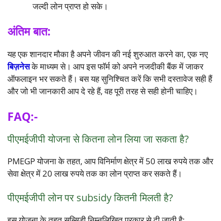
जल्दी लोन प्राप्त हो सके।
अंतिम बात:
यह एक शानदार मौका है अपने जीवन की नई शुरुआत करने का, एक नए
बिज़नेस
के माध्यम से। आप इस फॉर्म को अपने नजदीकी बैंक में जाकर
ऑफलाइन भर सकते हैं। बस यह सुनिश्चित करें कि सभी दस्तावेज सही हैं
और जो भी जानकारी आप दे रहे हैं, वह पूरी तरह से सही होनी चाहिए।
FAQ:-
पीएमईजीपी योजना से कितना लोन लिया जा सकता है?
सू
स
अ
PMEGP योजना के तहत, आप विनिर्माण क्षेत्र में 50 लाख रुपये तक और
ब
बे
र
सेवा क्षेत्र में 20 लाख रुपये तक का लोन प्राप्त कर सकते हैं।
से
रो
पा
अ
ज
ल
च्छी
गा
पीएमईजीपी लोन पर subsidy कितनी मिलती है?
स
न
म
र
ब
हि
लो
इस योजना के तहत सब्सिडी निम्नलिखित प्रकार से दी जाती है: